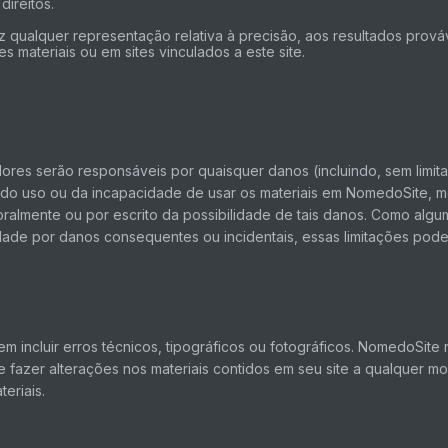
direitos.
qualquer representação relativa à precisão, aos resultados prováve
s materiais ou em sites vinculados a este site.
s serão responsáveis ​​por quaisquer danos (incluindo, sem limit
s do uso ou da incapacidade de usar os materiais em NomedoSite,
ralmente ou por escrito da possibilidade de tais danos. Como algu
lidade por danos consequentes ou incidentais, essas limitações pod
m incluir erros técnicos, tipográficos ou fotográficos. NomedoSite 
 fazer alterações nos materiais contidos em seu site a qualquer m
eriais.