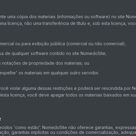
e uma cópia dos materiais (informações ou software) no site Nomed
ma licença, não uma transferência de título e, sob esta licença, v
omercial ou para exibição pública (comercial ou não comercial);
rsa de qualquer software contido no site NomedoSite;
as notações de propriedade dos materiais; ou
'espelhe' os materiais em qualquer outro servidor.
 você violar alguma dessas restrições e poderá ser rescindida por
desta licença, você deve apagar todos os materiais baixados em su
e
ecidos 'como estão'. NomedoSite não oferece garantias, expressas o
mitação, garantias implícitas ou condições de comercialização, adeq